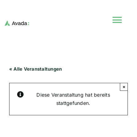
Skip
to
content
Tog
Navi
Start
« Alle Veranstaltungen
Veranstaltungen
×
Kurse
Diese Veranstaltung hat bereits
stattgefunden.
Der Verein
Jugendtreff
Blog