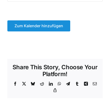
Zum Kalender hinzufügen
Share This Story, Choose Your
Platform!
Facebook
X
Bluesky
Reddit
LinkedIn
WhatsApp
Telegram
Tumblr
Xing
Email
Copy
Link