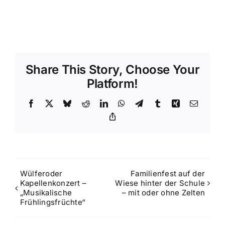
Share This Story, Choose Your
Platform!
Facebook
X
Bluesky
Reddit
LinkedIn
WhatsApp
Telegram
Tumblr
Xing
Email
Copy
Link
Wülferoder
Familienfest auf der
Kapellenkonzert –
Wiese hinter der Schule
„Musikalische
– mit oder ohne Zelten
Frühlingsfrüchte“