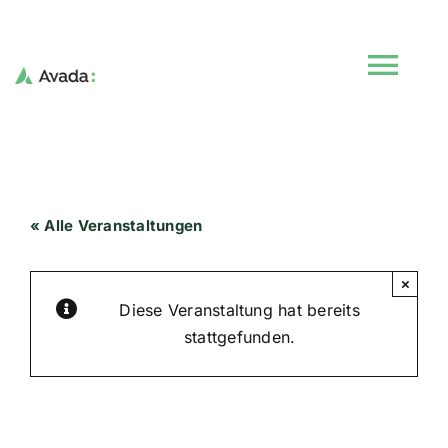
Skip
to
content
Tog
Navi
Start
« Alle Veranstaltungen
Veranstaltungen
×
Kurse
Diese Veranstaltung hat bereits
stattgefunden.
Der Verein
Bunter Stammtisch
Blog